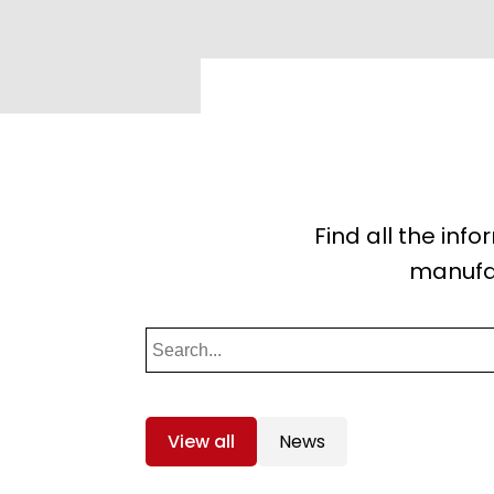
Find all the inf
manufac
View all
News